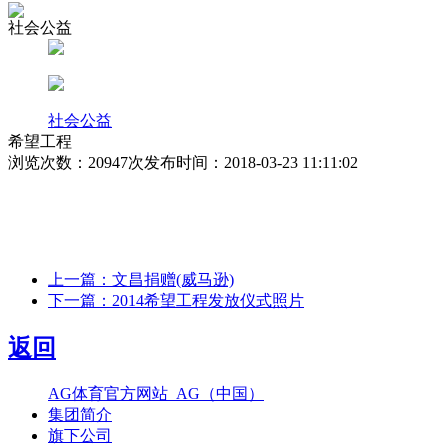
社会公益
社会公益
希望工程
浏览次数：20947次
发布时间：2018-03-23 11:11:02
上一篇：文昌捐赠(威马逊)
下一篇：2014希望工程发放仪式照片
返回
AG体育官方网站_AG（中国）
集团简介
旗下公司