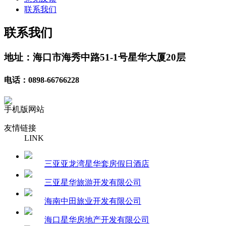
联系我们
联系我们
地址：海口市海秀中路51-1号星华大厦20层
电话：0898-66766228
手机版网站
友情链接
LINK
三亚亚龙湾星华套房假日酒店
三亚星华旅游开发有限公司
海南中田旅业开发有限公司
海口星华房地产开发有限公司