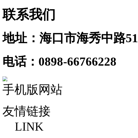
联系我们
地址：海口市海秀中路51
电话：0898-66766228
手机版网站
友情链接
LINK