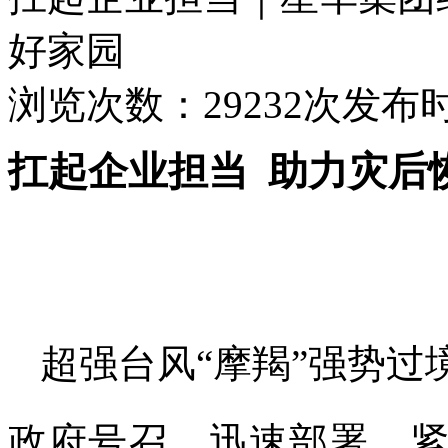
好家园
浏览次数：29232次
发布时间
扛起企业担当 助力灾后
超强台风“摩羯”强势
政府号召，迅速部署，紧