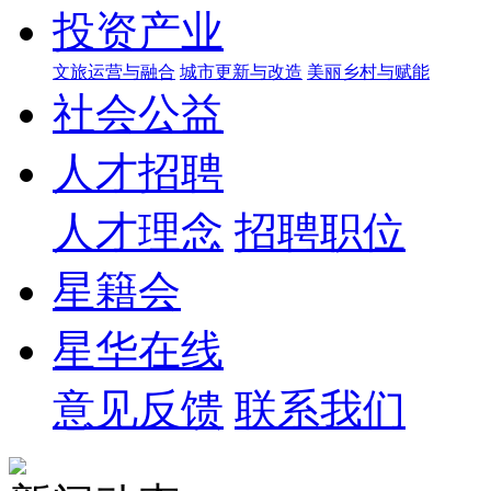
投资产业
文旅运营与融合
城市更新与改造
美丽乡村与赋能
社会公益
人才招聘
人才理念
招聘职位
星籍会
星华在线
意见反馈
联系我们