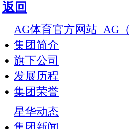
返回
AG体育官方网站_AG
集团简介
旗下公司
发展历程
集团荣誉
星华动态
集团新闻