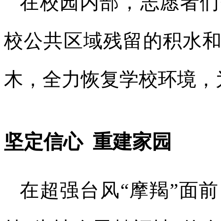
在校园内部，志愿者们
校公共区域残留的积水
木，全力恢复学校环境，
坚定信心 重建家园
在超强台风“摩羯”面