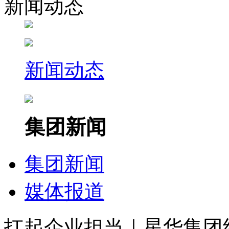
新闻动态
新闻动态
集团新闻
集团新闻
媒体报道
扛起企业担当｜星华集团