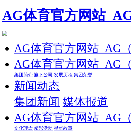
AG体育官方网站_A
AG体育官方网站_AG
AG体育官方网站_AG
集团简介
旗下公司
发展历程
集团荣誉
新闻动态
集团新闻
媒体报道
AG体育官方网站_AG
文化理念
精彩活动
星华故事