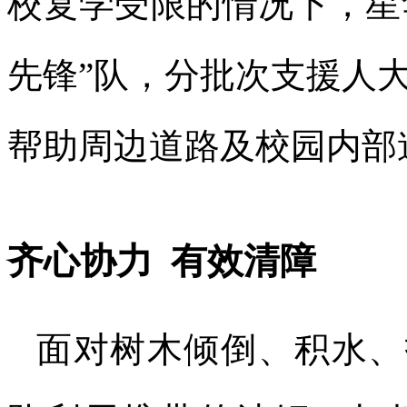
校复学受限的情况下，星
先锋”队，分批次支援人
帮助周边道路及校园内部
齐心协力 有效清障
面对树木倾倒、积水、