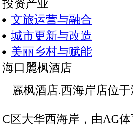
投资产业
文旅运营与融合
城市更新与改造
美丽乡村与赋能
海口麗枫酒店
麗枫酒店.西海岸店位于
C区大华西海岸，由AG体