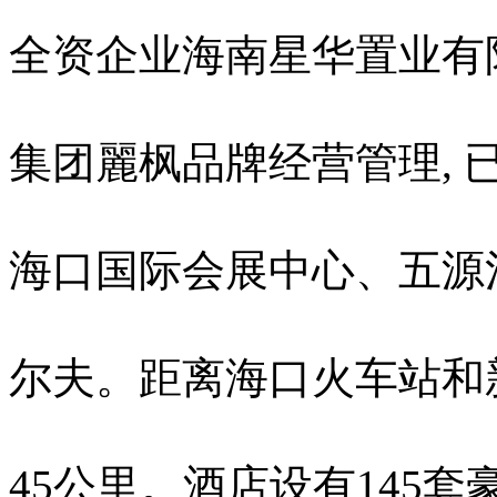
全资企业海南星华置业有
集团麗枫品牌经营管理, 已
海口国际会展中心、五源
尔夫。距离海口火车站和
45公里。酒店设有145