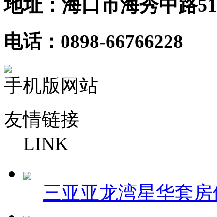
地址：海口市海秀中路51
电话：0898-66766228
手机版网站
友情链接
LINK
三亚亚龙湾星华套房