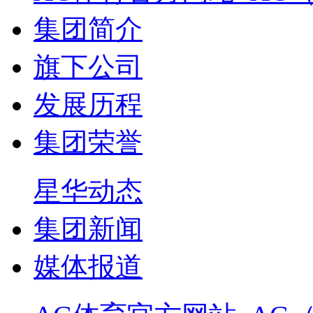
集团简介
旗下公司
发展历程
集团荣誉
星华动态
集团新闻
媒体报道