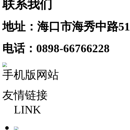
联系我们
地址：海口市海秀中路51
电话：0898-66766228
手机版网站
友情链接
LINK