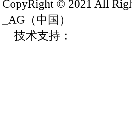
CopyRight © 2021 All
_AG（中国）
技术支持：