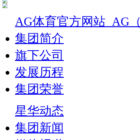
AG体育官方网站_AG
集团简介
旗下公司
发展历程
集团荣誉
星华动态
集团新闻