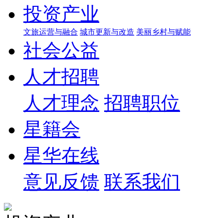
投资产业
文旅运营与融合
城市更新与改造
美丽乡村与赋能
社会公益
人才招聘
人才理念
招聘职位
星籍会
星华在线
意见反馈
联系我们