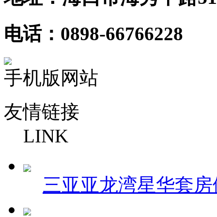
电话：0898-66766228
手机版网站
友情链接
LINK
三亚亚龙湾星华套房