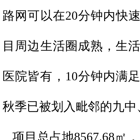
路网可以在20分钟内快
目周边生活圈成熟，生
医院皆有，10分钟内满足
秋季已被划入毗邻的九中
项目总占地8567.68㎡，