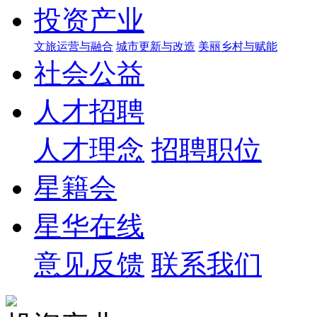
投资产业
文旅运营与融合
城市更新与改造
美丽乡村与赋能
社会公益
人才招聘
人才理念
招聘职位
星籍会
星华在线
意见反馈
联系我们