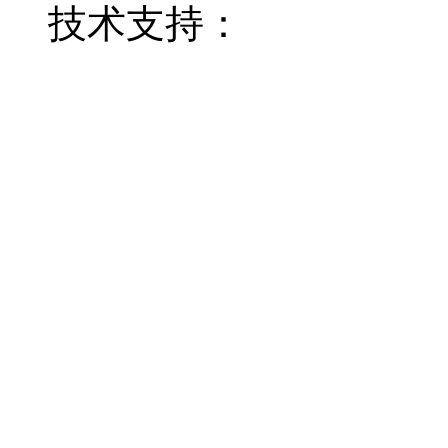
技术支持：