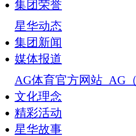
集团荣誉
星华动态
集团新闻
媒体报道
AG体育官方网站_AG
文化理念
精彩活动
星华故事