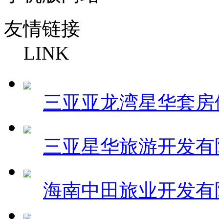
友情链接
LINK
三亚亚龙湾星华套房
三亚星华旅游开发有
海南中田旅业开发有