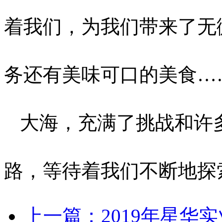
着我们，为我们带来了无
务还有美味可口的美食…
大海，充满了挑战和许
路，等待着我们不断地探
上一篇：2019年星华