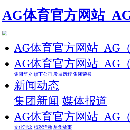
AG体育官方网站_A
AG体育官方网站_AG
AG体育官方网站_AG
集团简介
旗下公司
发展历程
集团荣誉
新闻动态
集团新闻
媒体报道
AG体育官方网站_AG
文化理念
精彩活动
星华故事