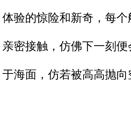
体验的惊险和新奇，每个
亲密接触，仿佛下一刻便
于海面，仿若被高高抛向